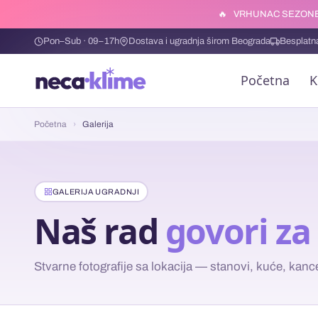
🔥
VRHUNAC SEZONE
Pon–Sub · 09–17h
Dostava i ugradnja širom Beograda
Besplatn
Početna
K
Početna
›
Galerija
GALERIJA UGRADNJI
Naš rad
govori za
Stvarne fotografije sa lokacija — stanovi, kuće, kanc