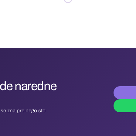
ovde naredne
se zna pre nego što