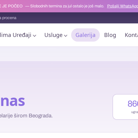
 JE POČEO
— Slobodnih termina za jul ostalo je još malo.
Pošalji WhatsApp
a procena
lima Uređaji
Usluge
Galerija
Blog
Kont
 nas
86
ugra
elarije širom Beograda.