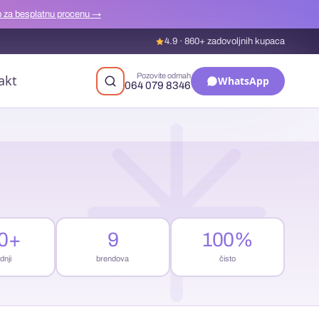
 za besplatnu procenu →
4.9 · 860+ zadovoljnih kupaca
Pozovite odmah
akt
WhatsApp
064 079 8346
0+
9
100%
dnji
brendova
čisto