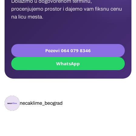
Dolazimo u dogovorenom terminu,
procenjujemo prostor i dajemo vam fiksnu cenu
na licu mesta.
Pozovi 064 079 8346
WhatsApp
necaklime_beograd