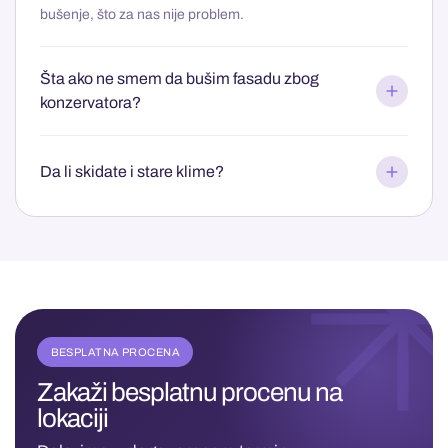
bušenje, što za nas nije problem.
Šta ako ne smem da bušim fasadu zbog
konzervatora?
Da li skidate i stare klime?
BESPLATNA PROCENA
Zakaži besplatnu procenu na
lokaciji