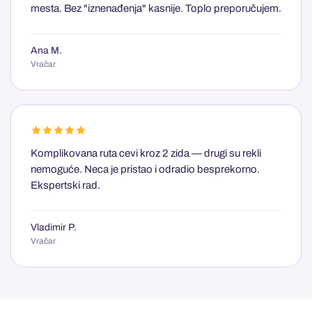
mesta. Bez "iznenađenja" kasnije. Toplo preporučujem.
Ana M.
Vračar
Komplikovana ruta cevi kroz 2 zida — drugi su rekli
nemoguće. Neca je pristao i odradio besprekorno.
Ekspertski rad.
Vladimir P.
Vračar