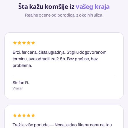
Šta kažu komšije iz
vašeg kraja
Realne ocene od porodica iz okolnih ulica.
Brzi, fer cena, čista ugradnja. Stigli u dogovorenom
terminu, sve odradili za 2.5h. Bez prašine, bez
problema.
Stefan R.
Vračar
Tražila više ponuda — Neca je dao fiksnu cenu na licu