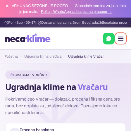
🔥
VRHUNAC SEZONE JE POČEO
— Slobodnih termina za jul ostalo
je još malo.
Pošalji WhatsApp za besplatnu procenu →
Pon–Sub · 09–17h
Dostava i ugradnja širom Beograda
Besplatna procen
Početna
›
Ugradnja klima uređaja
›
Ugradnja klime Vračar
LOKACIJA · VRAČAR
Ugradnja klime na
Vračaru
Pokrivamo ceo Vračar — dolazak, procena i fiksna cena pre
rada, bez doplate za „udaljene" delove. Poznajemo lokalne
specifičnosti terena.
Procena besplatna