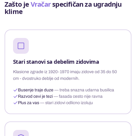
Zašto je
Vračar
specifičan za ugradnju
klime
Stari stanovi sa debelim zidovima
Klasicne zgrade iz 1920-1970 imaju zidove od 35 do 50
cm - dvostruko deblje od modernih.
Busenje traje duze
— treba snazna udarna busilica
Razvod cevi je tezi
— fasada cesto nije ravna
Plus za vas
— stari zidovi odlicno izoluju