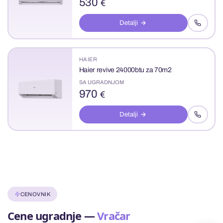
530
€
Detalji
HAIER
Haier revive 24000btu za 70m2
SA UGRADNJOM
970
€
Detalji
CENOVNIK
Cene ugradnje —
Vračar