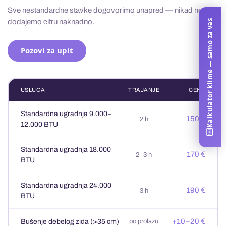
Sve nestandardne stavke dogovorimo unapred — nikad ne
dodajemo cifru naknadno.
Kalkulator klime — samo za vas
Pozovi za upit
USLUGA
TRAJANJE
CENA
Standardna ugradnja 9.000–
150 €
2 h
12.000 BTU
Standardna ugradnja 18.000
170 €
2–3 h
BTU
Standardna ugradnja 24.000
190 €
3 h
BTU
+10–20 €
Bušenje debelog zida (>35 cm)
po prolazu