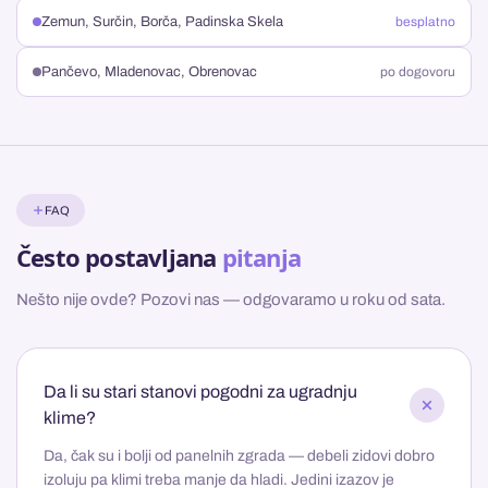
Zemun, Surčin, Borča, Padinska Skela
besplatno
Pančevo, Mladenovac, Obrenovac
po dogovoru
FAQ
Često postavljana
pitanja
Nešto nije ovde? Pozovi nas — odgovaramo u roku od sata.
Da li su stari stanovi pogodni za ugradnju
klime?
Da, čak su i bolji od panelnih zgrada — debeli zidovi dobro
izoluju pa klimi treba manje da hladi. Jedini izazov je