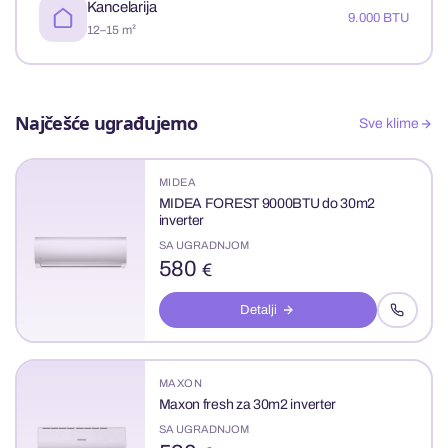
Kancelarija
9.000 BTU
12–15 m²
Najčešće ugrađujemo
Sve klime
MIDEA
MIDEA FOREST 9000BTU do 30m2
inverter
SA UGRADNJOM
580
€
Detalji
MAXON
Maxon fresh za 30m2 inverter
SA UGRADNJOM