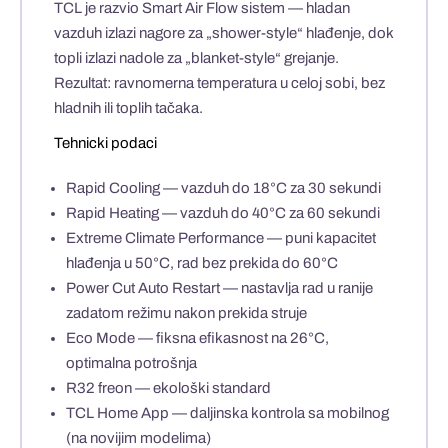
TCL je razvio
Smart Air Flow
sistem — hladan
vazduh izlazi nagore za „shower-style“ hlađenje, dok
topli izlazi nadole za „blanket-style“ grejanje.
Rezultat:
ravnomerna temperatura
u celoj sobi, bez
hladnih ili toplih tačaka.
Tehnicki podaci
Rapid Cooling
— vazduh do 18°C za 30 sekundi
Rapid Heating
— vazduh do 40°C za 60 sekundi
Extreme Climate Performance
— puni kapacitet
hlađenja u 50°C, rad bez prekida do 60°C
Power Cut Auto Restart
— nastavlja rad u ranije
zadatom režimu nakon prekida struje
Eco Mode
— fiksna efikasnost na 26°C,
optimalna potrošnja
R32 freon
— ekološki standard
TCL Home App
— daljinska kontrola sa mobilnog
(na novijim modelima)