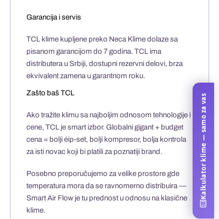
Garancija i servis
TCL klime kupljene preko Neca Klime dolaze sa
pisanom garancijom do 7 godina
. TCL ima
distributera u Srbiji, dostupni rezervni delovi, brza
ekvivalent zamena u garantnom roku.
Zašto baš TCL
Kalkulator klime — samo za vas
Ako tražite klimu sa
najboljim odnosom tehnologije i
cene
, TCL je smart izbor. Globalni gigant + budget
cena = bolji ėip-set, bolji kompresor, bolja kontrola
za isti novac koji bi platili za poznatiji brand.
Posebno preporučujemo za
velike prostore gde
temperatura mora da se ravnomerno distribuira
—
Smart Air Flow je tu prednost u odnosu na klasične
klime.