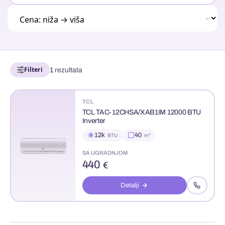
Filteri
1
rezultata
TCL
TCL TAC-12CHSA/XAB1IM 12000 BTU
Inverter
12k
40
BTU
m²
SA UGRADNJOM
440
€
Detalji