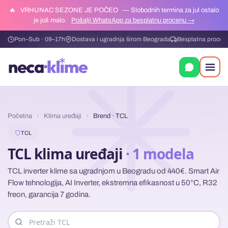
🔥
VRHUNAC SEZONE JE POČEO
— Slobodnih termina za jul ostalo
je još malo.
Pošalji WhatsApp za besplatnu procenu →
Pon–Sub · 09–17h
Dostava i ugradnja širom Beograda
Besplatna procen
Početna
›
Klima uređaji
›
Brend · TCL
TCL
TCL klima uređaji
· 1 modela
TCL inverter klime sa ugradnjom u Beogradu od 440€. Smart Air
Flow tehnologija, AI Inverter, ekstremna efikasnost u 50°C, R32
freon, garancija 7 godina.