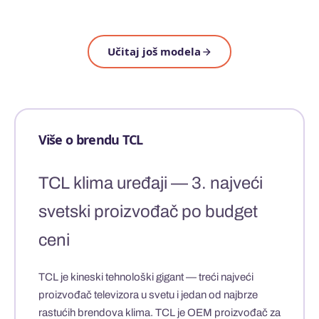
Učitaj još modela
Više o brendu TCL
TCL klima uređaji — 3. najveći
svetski proizvođač po budget
ceni
TCL
je kineski tehnološki gigant — treći najveći
proizvođač televizora u svetu i jedan od najbrze
rastućih brendova klima. TCL je
OEM proizvođač
za