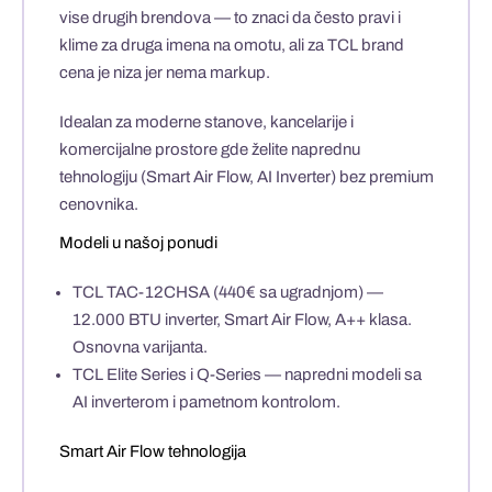
vise drugih brendova — to znaci da često pravi i
klime za druga imena na omotu, ali za TCL brand
cena je niza jer nema markup.
Idealan za
moderne stanove, kancelarije i
komercijalne prostore
gde želite naprednu
tehnologiju (Smart Air Flow, AI Inverter) bez premium
cenovnika.
Modeli u našoj ponudi
TCL TAC-12CHSA
(440€ sa ugradnjom) —
12.000 BTU inverter, Smart Air Flow, A++ klasa.
Osnovna varijanta.
TCL Elite Series
i
Q-Series
— napredni modeli sa
AI inverterom i pametnom kontrolom.
Smart Air Flow tehnologija