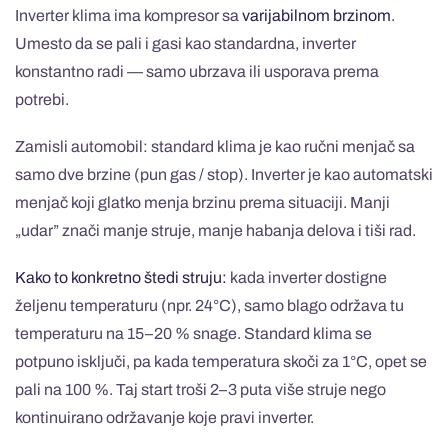
Inverter klima ima kompresor sa
varijabilnom brzinom
.
Umesto da se pali i gasi kao standardna, inverter
konstantno radi — samo ubrzava ili usporava prema
potrebi.
Zamisli automobil: standard klima je kao ručni menjač sa
samo dve brzine (pun gas / stop). Inverter je kao automatski
menjač koji glatko menja brzinu prema situaciji. Manji
„udar” znači manje struje, manje habanja delova i tiši rad.
Kako to konkretno štedi struju:
kada inverter dostigne
željenu temperaturu (npr. 24°C), samo blago održava tu
temperaturu na 15–20 % snage. Standard klima se
potpuno isključi, pa kada temperatura skoči za 1°C, opet se
pali na 100 %. Taj start troši 2–3 puta više struje nego
kontinuirano održavanje koje pravi inverter.