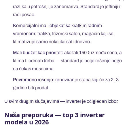
razlika u potrošnji je zanemariva. Standard je jeftiniji i
radi posao.
Komercijalni mali objekat sa kratkim radnim
vremenom:
trafika, frizerski salon, magacin koji se
klimatizuje samo nekoliko sati dnevno.
Mali budžet kao prioritet:
ako fali 150 € između cena, a
klima ti odmah treba — standard je bolje rešenje nego
da čekaš mesecima.
Privremeno rešenje:
renoviranje stana koji će za 2–3
godine biti prodat.
U svim drugim slučajevima — inverter je očigledan izbor.
Naša preporuka — top 3 inverter
modela u 2026