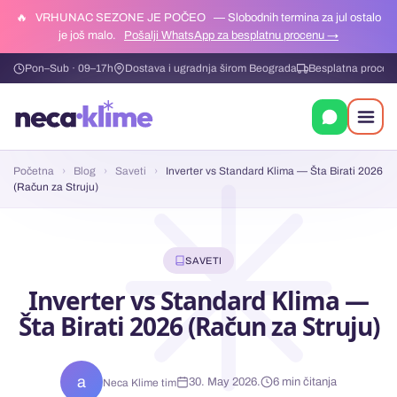
🔥
VRHUNAC SEZONE JE POČEO
— Slobodnih termina za jul ostalo
je još malo.
Pošalji WhatsApp za besplatnu procenu →
Pon–Sub · 09–17h
Dostava i ugradnja širom Beograda
Besplatna procen
Početna
›
Blog
›
Saveti
›
Inverter vs Standard Klima — Šta Birati 2026
(Račun za Struju)
SAVETI
Inverter vs Standard Klima —
Šta Birati 2026 (Račun za Struju)
a
30. May 2026.
6 min čitanja
Neca Klime tim