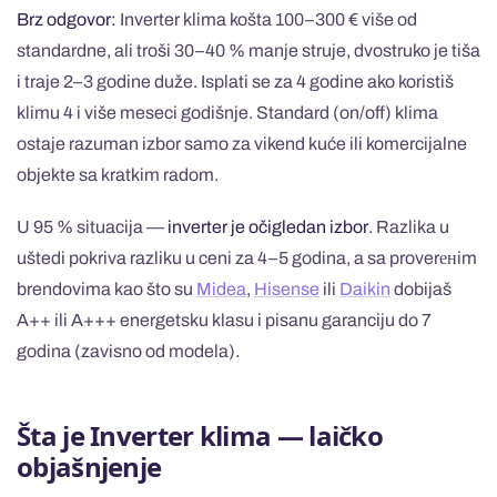
Brz odgovor:
Inverter klima košta 100–300 € više od
standardne, ali troši 30–40 % manje struje, dvostruko je tiša
i traje 2–3 godine duže. Isplati se za 4 godine ako koristiš
klimu 4 i više meseci godišnje. Standard (on/off) klima
ostaje razuman izbor samo za vikend kuće ili komercijalne
objekte sa kratkim radom.
U 95 % situacija —
inverter je očigledan izbor
. Razlika u
uštedi pokriva razliku u ceni za 4–5 godina, a sa proverенim
brendovima kao što su
Midea
,
Hisense
ili
Daikin
dobijaš
A++ ili A+++ energetsku klasu i pisanu garanciju do 7
godina (zavisno od modela).
Šta je Inverter klima — laičko
objašnjenje