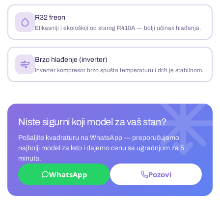
R32 freon
Efikasniji i ekološkiji od starog R410A — bolji učinak hlađenja.
Brzo hlađenje (inverter)
Inverter kompresor brzo spušta temperaturu i drži je stabilnom.
Niste sigurni koji model za vaš stan?
Pošaljite kvadraturu na WhatsApp — preporučujemo
najbolji model za leto i dajemo cenu sa ugradnjom za 5
minuta.
WhatsApp
Pozovi