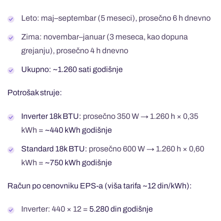
Leto: maj–septembar (5 meseci), prosečno 6 h dnevno
Zima: novembar–januar (3 meseca, kao dopuna
grejanju), prosečno 4 h dnevno
Ukupno: ~1.260 sati godišnje
Potrošak struje:
Inverter 18k BTU:
prosečno 350 W → 1.260 h × 0,35
kWh =
~440 kWh godišnje
Standard 18k BTU:
prosečno 600 W → 1.260 h × 0,60
kWh =
~750 kWh godišnje
Račun po cenovniku EPS-a (viša tarifa ~12 din/kWh):
Inverter: 440 × 12 =
5.280 din godišnje