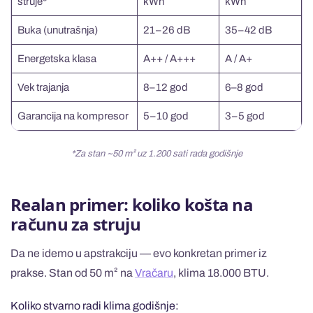
struje*
kWh
kWh
Buka (unutrašnja)
21–26 dB
35–42 dB
Energetska klasa
A++ / A+++
A / A+
Vek trajanja
8–12 god
6–8 god
Garancija na kompresor
5–10 god
3–5 god
*Za stan ~50 m² uz 1.200 sati rada godišnje
Realan primer: koliko košta na
računu za struju
Da ne idemo u apstrakciju — evo konkretan primer iz
prakse. Stan od 50 m² na
Vračaru
, klima 18.000 BTU.
Koliko stvarno radi klima godišnje: