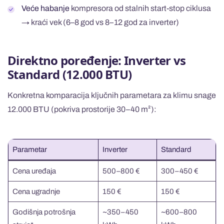
Veće habanje
kompresora od stalnih start-stop ciklusa
→ kraći vek (6–8 god vs 8–12 god za inverter)
Direktno poređenje: Inverter vs
Standard (12.000 BTU)
Konkretna komparacija ključnih parametara za klimu snage
12.000 BTU (pokriva prostorije 30–40 m²):
Parametar
Inverter
Standard
Cena uređaja
500–800 €
300–450 €
Cena ugradnje
150 €
150 €
Godišnja potrošnja
~350–450
~600–800