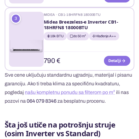
MIDEA · CB1-18HRFN8 18000BTU
3
Midea Breezeless-e Inverter CB1-
18HRFN8 18000BTU
18k BTU
do 50 m²
Hlađenje A++
790 €
Detalji
Sve cene uključuju standardnu ugradnju, materijal i pisanu
garanciju. Ako ti treba klima za specifičnu kvadraturu,
pogledaj
našu kompletnu ponudu sa filterom po m²
ili nas
pozovi na
064 079 8346
za besplatnu procenu.
Šta još utiče na potrošnju struje
(osim Inverter vs Standard)