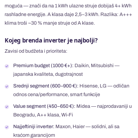
moguća — znači da na 1 kWh ulazne struje dobijaš 4+ kWh
rashladne energije. A klasa daje 2,5–3 kWh. Razlika: A+++
klima troši ~30 % manje struje od A klase.
Kojeg brenda inverter je najbolji?
Zavisi od budžeta i prioriteta:
Premium budget (1000 €+):
Daikin, Mitsubishi —
japanska kvaliteta, dugotrajnost
Srednji segment (600–900 €):
Hisense, LG — odličan
odnos cena/performance, smart funkcije
Value segment (450–650 €):
Midea — najprodavaniji u
Beogradu, A++ klasa, Wi-Fi
Najjeftiniji inverter:
Maxon, Haier — solidni, ali sa
kraćom garancijom