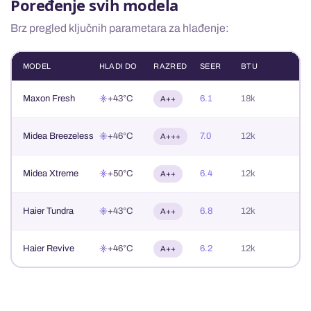
Poređenje svih modela
Brz pregled ključnih parametara za hlađenje:
MODEL
HLADI DO
RAZRED
SEER
BTU
Maxon Fresh
+43°C
6.1
18k
A++
Midea Breezeless
+46°C
7.0
12k
A+++
Midea Xtreme
+50°C
6.4
12k
A++
Haier Tundra
+43°C
6.8
12k
A++
Haier Revive
+46°C
6.2
12k
A++