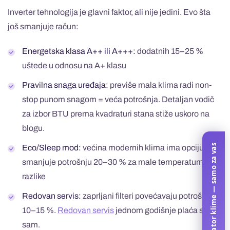
Inverter tehnologija je glavni faktor, ali nije jedini. Evo šta
još smanjuje račun:
Energetska klasa A++ ili A+++:
dodatnih 15–25 %
uštede u odnosu na A+ klasu
Pravilna snaga uređaja:
previše mala klima radi non-
stop punom snagom = veća potrošnja. Detaljan vodič
za izbor BTU prema kvadraturi stana stiže uskoro na
blogu.
Kalkulator klime — samo za vas
Eco/Sleep mod:
većina modernih klima ima opciju koja
smanjuje potrošnju 20–30 % za male temperaturne
razlike
Redovan servis:
zaprljani filteri povećavaju potrošnju
10–15 %.
Redovan servis
jednom godišnje plaća se
sam.