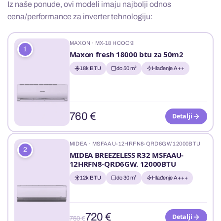
Iz naše ponude, ovi modeli imaju najbolji odnos
cena/performance za inverter tehnologiju:
MAXON · MX-18 HCOO9I
1
Maxon fresh 18000 btu za 50m2
18k BTU
do 50 m²
Hlađenje A++
760 €
Detalji
MIDEA · MSFAAU-12HRFN8-QRD6GW 12000BTU
2
MIDEA BREEZELESS R32 MSFAAU-
12HRFN8-QRD6GW. 12000BTU
12k BTU
do 30 m²
Hlađenje A+++
720 €
Detalji
750 €