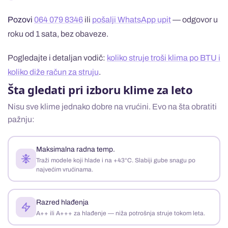
Pozovi
064 079 8346
ili
pošalji WhatsApp upit
— odgovor u
roku od 1 sata, bez obaveze.
Pogledajte i detaljan vodič:
koliko struje troši klima po BTU i
koliko diže račun za struju
.
Šta gledati pri izboru klime za leto
Nisu sve klime jednako dobre na vrućini. Evo na šta obratiti
pažnju:
Maksimalna radna temp.
Traži modele koji hlade i na +43°C. Slabiji gube snagu po
najvećim vrućinama.
Razred hlađenja
A++ ili A+++ za hlađenje — niža potrošnja struje tokom leta.