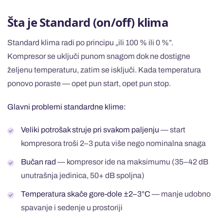
Šta je Standard (on/off) klima
Standard klima radi po principu „ili 100 % ili 0 %”.
Kompresor se uključi punom snagom dok ne dostigne
željenu temperaturu, zatim se isključi. Kada temperatura
ponovo poraste — opet pun start, opet pun stop.
Glavni problemi standardne klime:
Veliki potrošak struje pri svakom paljenju
— start
kompresora troši 2–3 puta više nego nominalna snaga
Bučan rad
— kompresor ide na maksimumu (35–42 dB
unutrašnja jedinica, 50+ dB spoljna)
Temperatura skače gore-dole ±2–3°C
— manje udobno
spavanje i sedenje u prostoriji