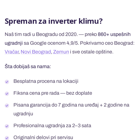
Spreman za inverter klimu?
Naš tim radi u Beogradu od 2020. — preko
860+ uspešnih
ugradnji
sa Google ocenom 4,9/5. Pokrivamo ceo Beograd:
Vračar
,
Novi Beograd
,
Zemun
i sve ostale opštine.
Šta dobijaš sa nama:
Besplatna procena na lokaciji
Fiksna cena pre rada — bez doplate
Pisana garancija do 7 godina na uređaj + 2 godine na
ugradnju
Profesionalna ugradnja za 2–3 sata
Originalni delovi pri servisu