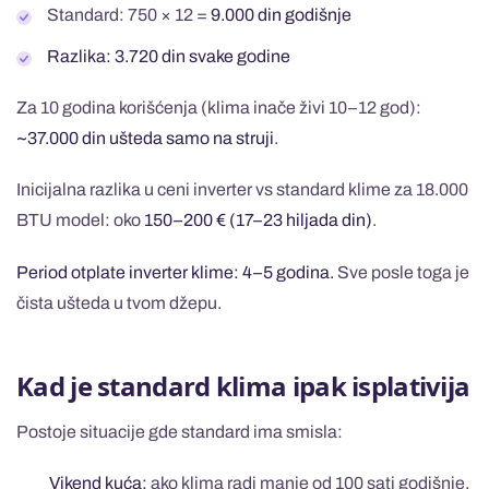
Standard: 750 × 12 =
9.000 din godišnje
Razlika: 3.720 din svake godine
Za 10 godina korišćenja (klima inače živi 10–12 god):
~37.000 din ušteda samo na struji
.
Inicijalna razlika u ceni inverter vs standard klime za 18.000
BTU model: oko
150–200 € (17–23 hiljada din)
.
Period otplate inverter klime: 4–5 godina.
Sve posle toga je
čista ušteda u tvom džepu.
Kad je standard klima ipak isplativija
Postoje situacije gde standard ima smisla:
Vikend kuća:
ako klima radi manje od 100 sati godišnje,