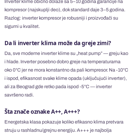
Inverter klime obično dolaze sa 5–10 godina garancije na
kompresor (najskuplji deo), dok standard daje 3–5 godina.
Razlog: inverter kompresor je robusniji i proizvođači su
sigurni u kvalitet.
Da li inverter klima može da greje zimi?
Da, sve moderne inverter klime su „heat pump” — greju kao
i hlade. Inverter posebno dobro greje na temperaturama
oko 0°C jer ne mora konstantno da pali kompresor. Na -10°C
i ispod, efikasnost svake klime opada (uključujući inverter),
ali za Beograd gde retko pada ispod -5°C — inverter
savršeno radi.
Šta znače oznake A++, A+++?
Energetska klasa pokazuje koliko efikasno klima pretvara
struju u rashladnu/grejnu energiju. A+++ je najbolja