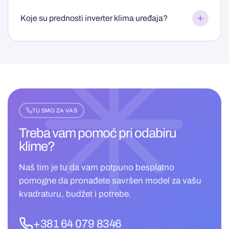
Koje su prednosti inverter klima uređaja?
TU SMO ZA VAS
Treba vam pomoć pri
odabiru
klime?
Naš tim je tu da vam potpuno besplatno
pomogne da pronađete savršen model za vašu
kvadraturu, budžet i potrebe.
+381 64 079 8346