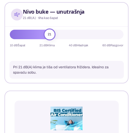
Nivo buke — unutrašnja
21 dB(A) · tiha kao šapat
21
10 dB
Šapat
21 dB
Klima
40 dB
Hladnjak
60 dB
Razgovor
Pri 21 dB(A) klima je tiša od ventilatora frižidera. Idealno za
spavaću sobu.