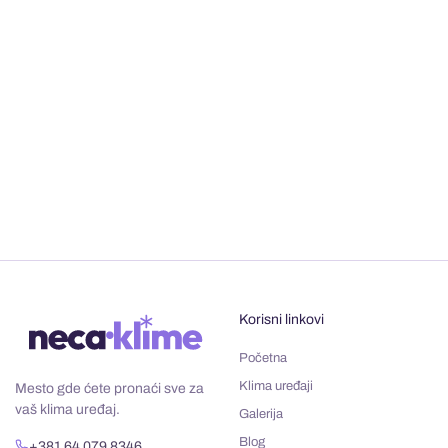
Korisni linkovi
Početna
Klima uređaji
Mesto gde ćete pronaći sve za
vaš klima uređaj.
Galerija
Blog
+381 64 079 8346