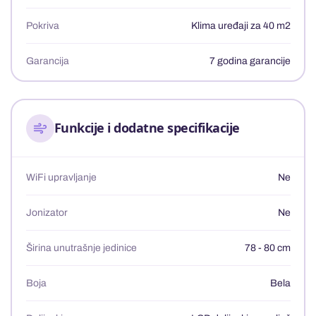
Pokriva
Klima uređaji za 40 m2
Garancija
7 godina garancije
Funkcije i dodatne specifikacije
WiFi upravljanje
Ne
Jonizator
Ne
Širina unutrašnje jedinice
78 - 80 cm
Boja
Bela