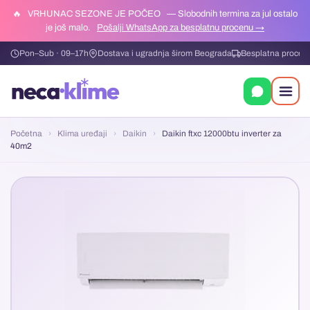
🔥
VRHUNAC SEZONE JE POČEO
— Slobodnih termina za jul ostalo
je još malo.
Pošalji WhatsApp za besplatnu procenu →
Pon–Sub · 09–17h
Dostava i ugradnja širom Beograda
Besplatna procen
Početna
›
Klima uređaji
›
Daikin
›
Daikin ftxc 12000btu inverter za
40m2