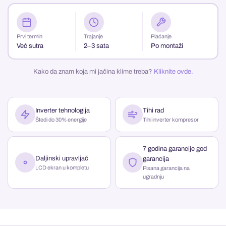
Prvi termin
Trajanje
Plaćanje
Već sutra
2–3 sata
Po montaži
Kako da znam koja mi jačina klime treba?
Kliknite ovde.
Inverter tehnologija
Tihi rad
Štedi do 30% energije
Tihi inverter kompresor
7 godina garancije god
Daljinski upravljač
garancija
LCD ekran u kompletu
Pisana garancija na
ugradnju