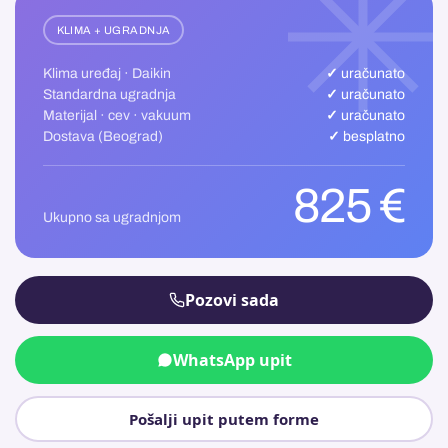
KLIMA + UGRADNJA
Klima uređaj · Daikin
✓ uračunato
Standardna ugradnja
✓ uračunato
Materijal · cev · vakuum
✓ uračunato
Dostava (Beograd)
✓ besplatno
825 €
Ukupno sa ugradnjom
Pozovi sada
WhatsApp upit
Pošalji upit putem forme