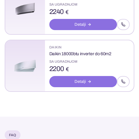
SA UGRADNJOM
2240
€
Detalji
DAIKIN
Daikin 18000btu inverter do 60m2
SA UGRADNJOM
2200
€
Detalji
FAQ