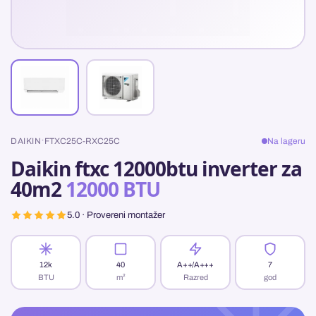
·
DAIKIN
FTXC25C-RXC25C
Na lageru
Daikin ftxc 12000btu inverter za
40m2
12000 BTU
5.0 · Provereni montažer
12k
40
A++/A+++
7
BTU
m²
Razred
god