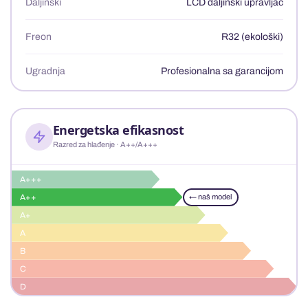
Daljinski
LCD daljinski upravljač
Freon
R32 (ekološki)
Ugradnja
Profesionalna sa garancijom
Energetska efikasnost
Razred za hlađenje · A++/A+++
A+++
A++
← naš model
A+
A
B
C
D