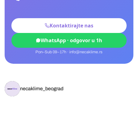
Kontaktirajte nas
WhatsApp · odgovor u 1h
Pon–Sub 09–17h · info@necaklime.rs
necaklime_beograd