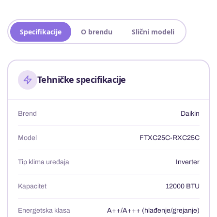
Specifikacije
O brendu
Slični modeli
Tehničke specifikacije
Brend
Daikin
Model
FTXC25C-RXC25C
Tip klima uređaja
Inverter
Kapacitet
12000 BTU
Energetska klasa
A++/A+++ (hlađenje/grejanje)