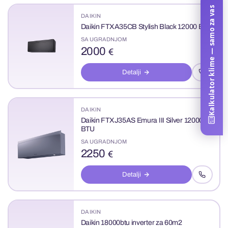
Kalkulator klime — samo za vas
DAIKIN
Daikin FTXA35CB Stylish Black 12000 BTU
SA UGRADNJOM
2000
€
Detalji
DAIKIN
Daikin FTXJ35AS Emura III Silver 12000
BTU
SA UGRADNJOM
2250
€
Detalji
DAIKIN
Daikin 18000btu inverter za 60m2