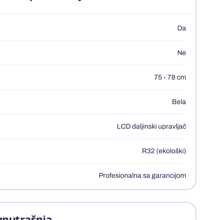
Da
Ne
75 - 78 cm
Bela
LCD daljinski upravljač
R32 (ekološki)
Profesionalna sa garancijom
unutrašnja