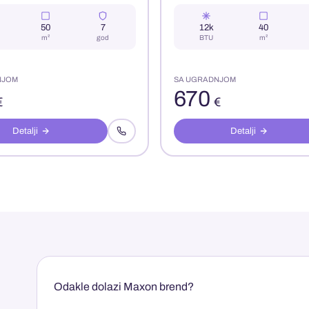
50
7
12k
40
m²
god
BTU
m²
NJOM
SA UGRADNJOM
670
€
€
Detalji
Detalji
Odakle dolazi Maxon brend?