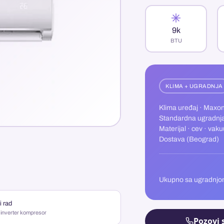
9k
BTU
KLIMA + UGRADNJA
Klima uređaj · Maxo
Standardna ugradnj
Materijal · cev · vak
Dostava (Beograd)
Ukupno sa ugradnj
i rad
i inverter kompresor
Pozovi 