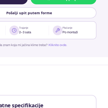
Pošalji upit putem forme
Trajanje
Plaćanje
2–3 sata
Po montaži
a znam koja mi jačina klime treba?
Kliknite ovde.
atne specifikacije