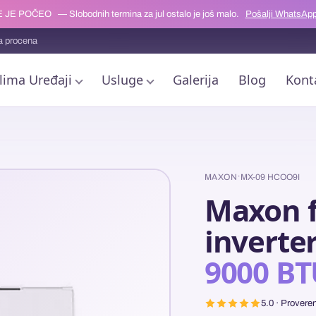
 JE POČEO
— Slobodnih termina za jul ostalo je još malo.
Pošalji WhatsApp
a procena
lima Uređaji
Usluge
Galerija
Blog
Kont
·
MAXON
MX-09 HCOO9I
Maxon f
inverte
9000 B
5.0 · Provere