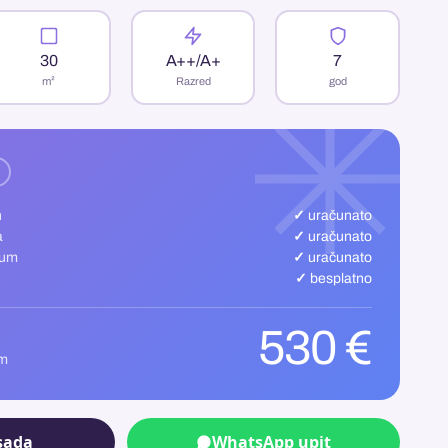
30
A++/A+
7
m²
Razred
god
n
✓ uračunato
a
✓ uračunato
uum
✓ uračunato
✓ besplatno
530 €
om
sada
WhatsApp upit