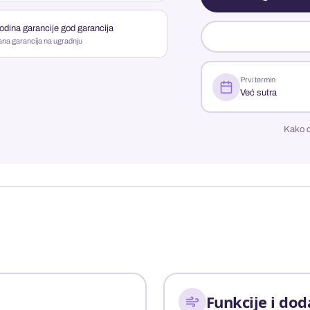
odina garancije god garancija
ana garancija na ugradnju
Prvi termin
Već sutra
Kako d
Funkcije i dod