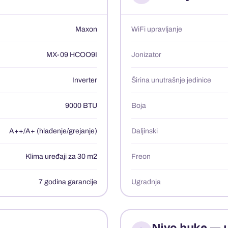
Maxon
WiFi upravljanje
MX-09 HCOO9I
Jonizator
Inverter
Širina unutrašnje jedinice
9000 BTU
Boja
A++/A+ (hlađenje/grejanje)
Daljinski
Klima uređaji za 30 m2
Freon
7 godina garancije
Ugradnja
Nivo buke — 