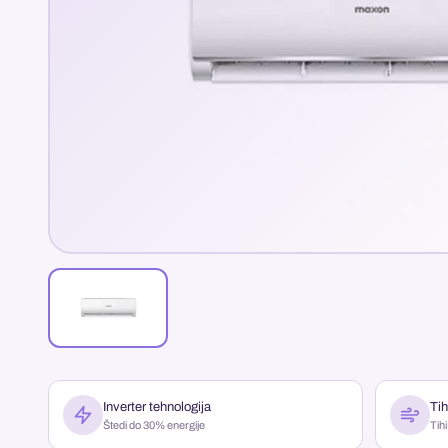
Inverter tehnologija
Tih
Štedi do 30% energije
Tih