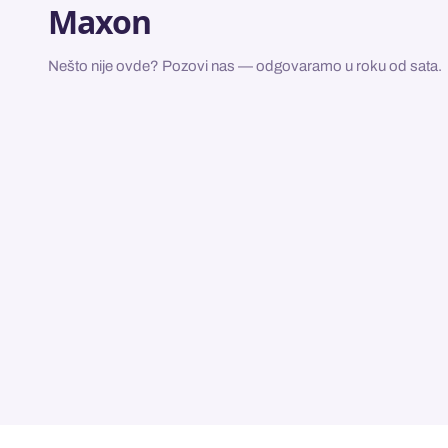
Maxon
Nešto nije ovde? Pozovi nas — odgovaramo u roku od sata.