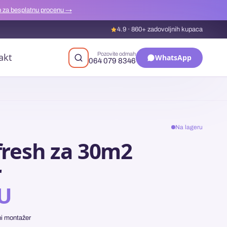
 za besplatnu procenu →
4.9 · 860+ zadovoljnih kupaca
Pozovite odmah
akt
WhatsApp
064 079 8346
Na lageru
resh za 30m2
r
TU
ni montažer