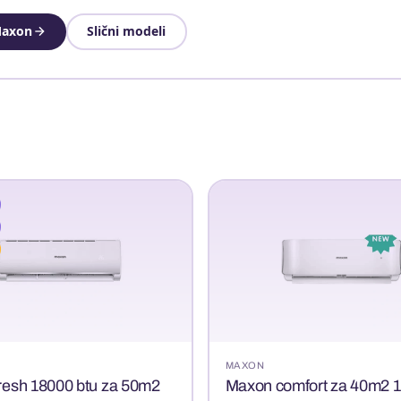
 Maxon
Slični modeli
MAXON
resh 18000 btu za 50m2
Maxon comfort za 40m2 