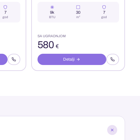
7
9k
30
7
god
BTU
m²
god
SA UGRADNJOM
580
€
Detalji