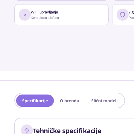
WiFi upravljanje
7 g
Kontrola sa telefona
Pis
Specifikacije
O brendu
Slični modeli
Tehničke specifikacije