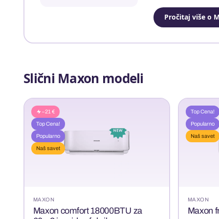
Pročitaj više o
Slični Maxon modeli
−21 €
Top Cena!
Top Cena!
Popularno
Popularno
Naš savet
Naš savet
MAXON
MAXON
Maxon comfort 18000BTU za
Maxon f