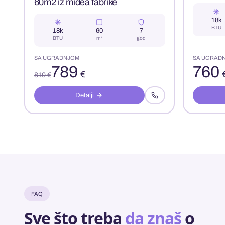
60m2 iz midea fabrike
18k
BTU
18k
60
7
BTU
m²
god
SA UGRADNJOM
SA UGRAD
789
760
€
810 €
Detalji
FAQ
Sve što treba
da znaš
o