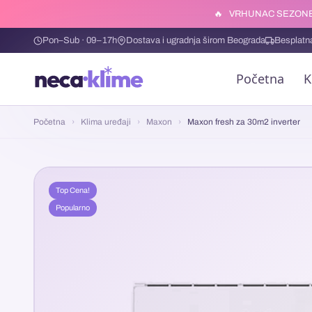
🔥
VRHUNAC SEZONE
Pon–Sub · 09–17h
Dostava i ugradnja širom Beograda
Besplatn
Početna
K
Početna
›
Klima uređaji
›
Maxon
›
Maxon fresh za 30m2 inverter
Top Cena!
Popularno