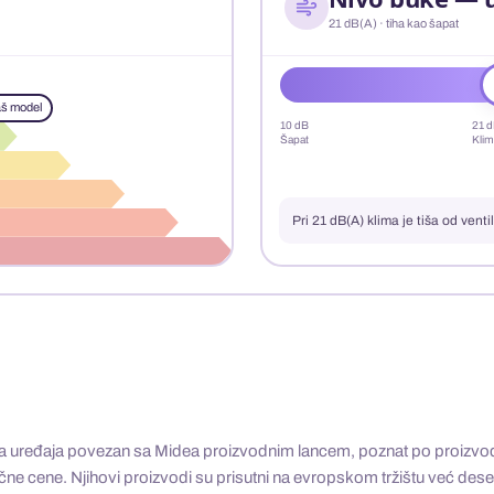
21 dB(A) · tiha kao šapat
š model
10 dB
21 
Šapat
Klim
Pri 21 dB(A) klima je tiša od vent
 uređaja povezan sa Midea proizvodnim lancem, poznat po proizvodnj
ačne cene. Njihovi proizvodi su prisutni na evropskom tržištu već de