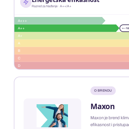
Razred za hlađenje · A++/A+
A+++
A++
← na
A+
A
B
C
D
O BRENDU
Maxon
Maxon je brend klima
efikasnost i pristup