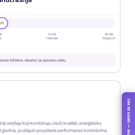
21
dB
40 dB
60 dB
a
Hladnjak
Razgovor
ilatora frižidera. Idealno za spavaću sobu.
Kalkulator klime — samo za vas
i uređaja koji kombinuju visok kvalitet, energetsku
set godina, pružajući pouzdane performanse korisnicima.