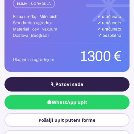
KLIMA + UGRADNJA
Klima uređaj · Mitsubishi
✓ uračunato
Standardna ugradnja
✓ uračunato
Materijal · cev · vakuum
✓ uračunato
Dostava (Beograd)
✓ besplatno
1300 €
Ukupno sa ugradnjom
Pozovi sada
WhatsApp upit
Pošalji upit putem forme