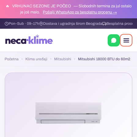
🔥
VRHUNAC SEZONE JE POČEO
— Slobodnih termina za jul ostalo
je još malo.
Pošalji WhatsApp za besplatnu procenu →
Pon–Sub · 09–17h
Dostava i ugradnja širom Beograda
Besplatna procen
Početna
›
Klima uređaji
›
Mitsubishi
›
Mitsubishi 18000 BTU do 60m2