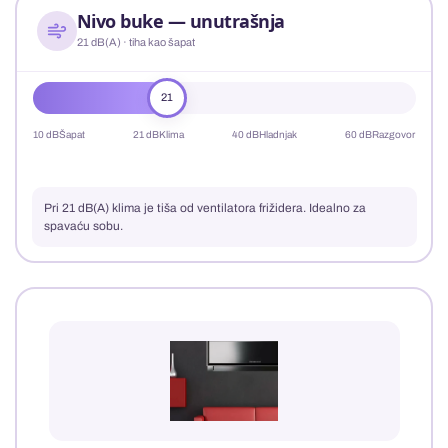
Nivo buke — unutrašnja
21 dB(A) · tiha kao šapat
21
10 dB
Šapat
21 dB
Klima
40 dB
Hladnjak
60 dB
Razgovor
Pri 21 dB(A) klima je tiša od ventilatora frižidera. Idealno za
spavaću sobu.