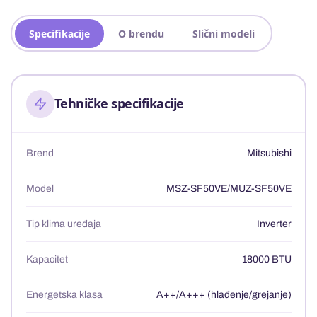
Specifikacije
O brendu
Slični modeli
Tehničke specifikacije
Brend
Mitsubishi
Model
MSZ-SF50VE/MUZ-SF50VE
Tip klima uređaja
Inverter
Kapacitet
18000 BTU
Energetska klasa
A++/A+++ (hlađenje/grejanje)