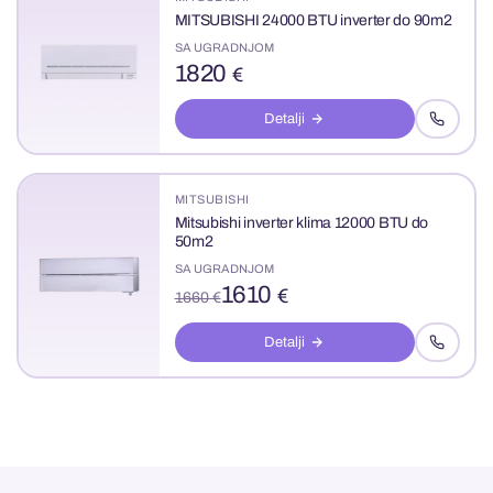
MITSUBISHI 24000 BTU inverter do 90m2
SA UGRADNJOM
1820
€
Detalji
MITSUBISHI
Mitsubishi inverter klima 12000 BTU do
50m2
SA UGRADNJOM
1610
€
1660 €
Detalji