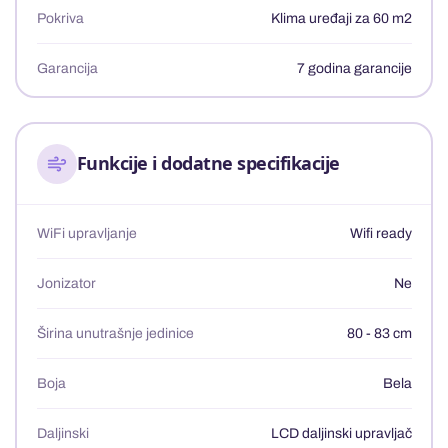
Pokriva
Klima uređaji za 60 m2
Garancija
7 godina garancije
Funkcije i dodatne specifikacije
WiFi upravljanje
Wifi ready
Jonizator
Ne
Širina unutrašnje jedinice
80 - 83 cm
Boja
Bela
Daljinski
LCD daljinski upravljač