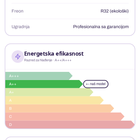
Freon
R32 (ekološki)
Ugradnja
Profesionalna sa garancijom
Energetska efikasnost
Razred za hlađenje · A++/A+++
A+++
A++
← naš model
A+
A
B
C
D