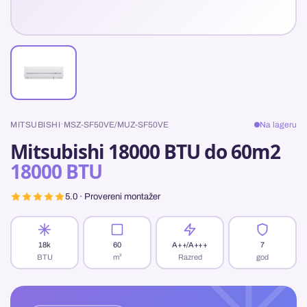
·
MITSUBISHI
MSZ-SF50VE/MUZ-SF50VE
Na lageru
Mitsubishi 18000 BTU do 60m2
18000 BTU
5.0 · Provereni montažer
18k
60
A++/A+++
7
BTU
m²
Razred
god