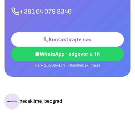
+381 64 079 8346
Kontaktirajte nas
WhatsApp · odgovor u 1h
Pon–Sub 09–17h · info@necaklime.rs
necaklime_beograd