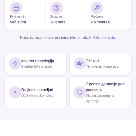
Prvi termin
Trajanje
Plaćanje
Već sutra
2–3 sata
Po montaži
Kako da znam koja mi jačina klime treba?
Kliknite ovde.
Inverter tehnologija
Tihi rad
Štedi do 30% energije
Tihi inverter kompresor
7 godina garancije god
Daljinski upravljač
garancija
LCD ekran u kompletu
Pisana garancija na
ugradnju