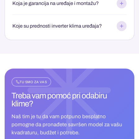
Koja je garancija na uređaje i montažu?
Koje su prednosti inverter klima uređaja?
TU SMO ZA VAS
Treba vam pomoć pri
odabiru
klime?
Naš tim je tu da vam potpuno besplatno
pomogne da pronađete savršen model za vašu
kvadraturu, budžet i potrebe.