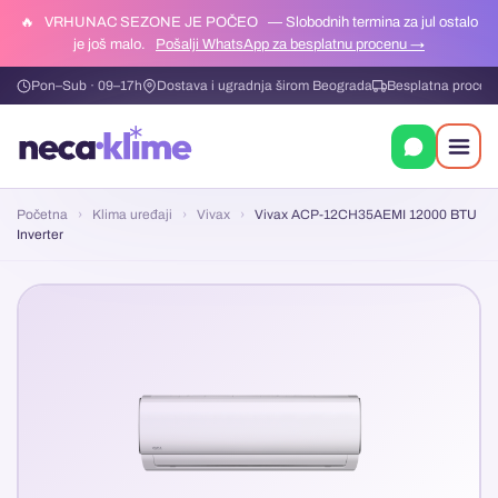
🔥
VRHUNAC SEZONE JE POČEO
— Slobodnih termina za jul ostalo
je još malo.
Pošalji WhatsApp za besplatnu procenu →
Pon–Sub · 09–17h
Dostava i ugradnja širom Beograda
Besplatna procen
Početna
›
Klima uređaji
›
Vivax
›
Vivax ACP-12CH35AEMI 12000 BTU
Inverter