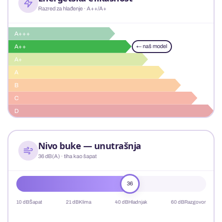
Razred za hlađenje · A++/A+
A+++
A++
← naš model
A+
A
B
C
D
Nivo buke — unutrašnja
36 dB(A) · tiha kao šapat
36
10 dB
Šapat
21 dB
Klima
40 dB
Hladnjak
60 dB
Razgovor