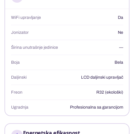
WiFi upravljanje
Da
Jonizator
Ne
Širina unutrašnje jedinice
—
Boja
Bela
Daljinski
LCD daljinski upravljač
Freon
R32 (ekološki)
Ugradnja
Profesionalna sa garancijom
Energetska efikasnost