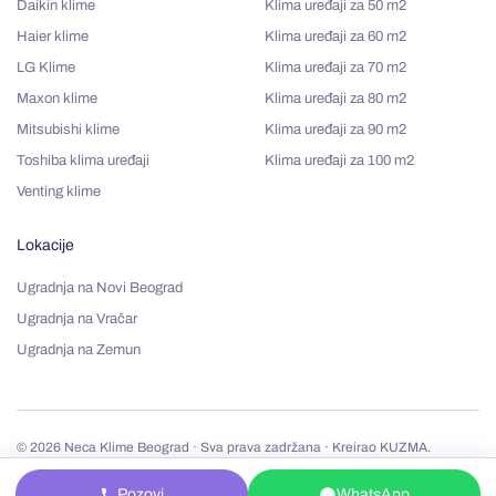
Daikin klime
Klima uređaji za 50 m2
Haier klime
Klima uređaji za 60 m2
LG Klime
Klima uređaji za 70 m2
Maxon klime
Klima uređaji za 80 m2
Mitsubishi klime
Klima uređaji za 90 m2
Toshiba klima uređaji
Klima uređaji za 100 m2
Venting klime
Lokacije
Ugradnja na Novi Beograd
Ugradnja na Vračar
Ugradnja na Zemun
© 2026
Neca Klime Beograd
· Sva prava zadržana · Kreirao
KUZMA.
Pravila korišćenja
Politika privatnosti
Reklamacije
Pozovi
WhatsApp