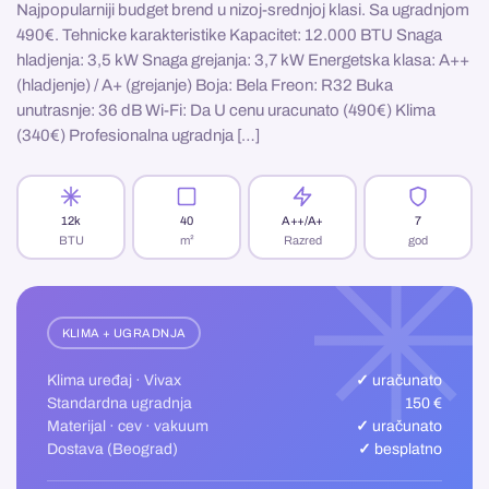
Najpopularniji budget brend u nizoj-srednjoj klasi. Sa ugradnjom
490€. Tehnicke karakteristike Kapacitet: 12.000 BTU Snaga
hladjenja: 3,5 kW Snaga grejanja: 3,7 kW Energetska klasa: A++
(hladjenje) / A+ (grejanje) Boja: Bela Freon: R32 Buka
unutrasnje: 36 dB Wi-Fi: Da U cenu uracunato (490€) Klima
(340€) Profesionalna ugradnja […]
12k
40
A++/A+
7
BTU
m²
Razred
god
KLIMA + UGRADNJA
Klima uređaj · Vivax
✓ uračunato
Standardna ugradnja
150 €
Materijal · cev · vakuum
✓ uračunato
Dostava (Beograd)
✓ besplatno