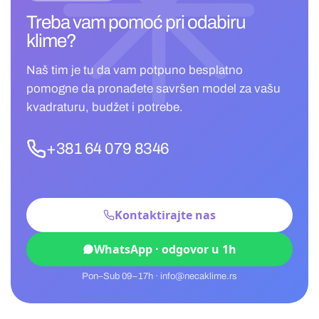
Treba vam pomoć pri
odabiru
klime?
Naš tim je tu da vam potpuno besplatno
pomogne da pronađete savršen model za vašu
kvadraturu, budžet i potrebe.
+381 64 079 8346
Kontaktirajte nas
WhatsApp · odgovor u 1h
Pon–Sub 09–17h · info@necaklime.rs