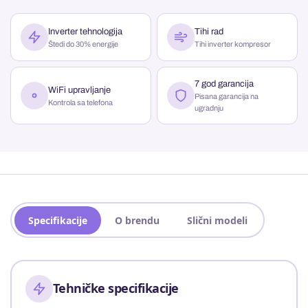
Inverter tehnologija
Tihi rad
Štedi do 30% energije
Tihi inverter kompresor
7 god garancija
WiFi upravljanje
Pisana garancija na
Kontrola sa telefona
ugradnju
Specifikacije
O brendu
Slični modeli
Tehničke specifikacije