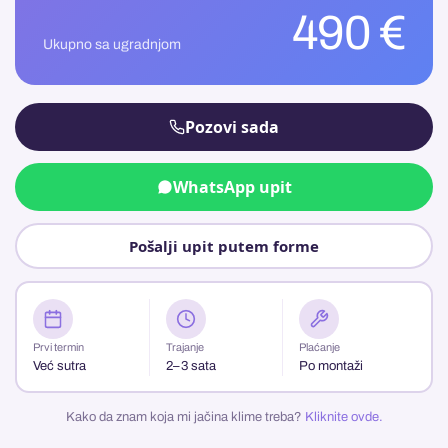
490 €
Ukupno sa ugradnjom
Pozovi sada
WhatsApp upit
Pošalji upit putem forme
Prvi termin
Trajanje
Plaćanje
Već sutra
2–3 sata
Po montaži
Kako da znam koja mi jačina klime treba?
Kliknite ovde.