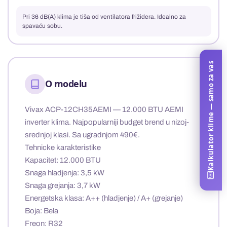
Pri 36 dB(A) klima je tiša od ventilatora frižidera. Idealno za
spavaću sobu.
Kalkulator klime — samo za vas
O modelu
Vivax ACP-12CH35AEMI
— 12.000 BTU AEMI
inverter klima. Najpopularniji budget brend u nizoj-
srednjoj klasi. Sa ugradnjom 490€.
Tehnicke karakteristike
Kapacitet: 12.000 BTU
Snaga hladjenja: 3,5 kW
Snaga grejanja: 3,7 kW
Energetska klasa: A++ (hladjenje) / A+ (grejanje)
Boja: Bela
Freon: R32