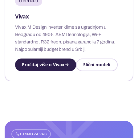
O BRENDU
Vivax
Vivax M Design inverter klime sa ugradnjom u
Beogradu od 490€. AEMI tehnologija, Wi-Fi
standardno, R32 freon, pisana garancija 7 godina.
Najpopularniji budget brend u Srbiji.
Pročitaj više o Vivax
Slični modeli
TU SMO ZA VAS