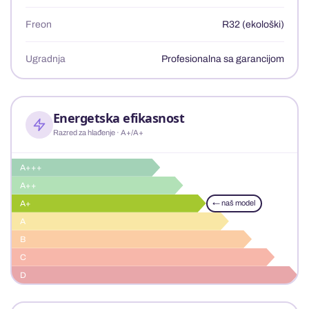
Freon
R32 (ekološki)
Ugradnja
Profesionalna sa garancijom
Energetska efikasnost
Razred za hlađenje · A+/A+
A+++
A++
A+
← naš model
A
B
C
D