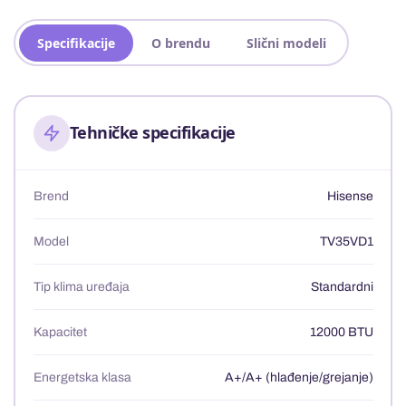
Specifikacije
O brendu
Slični modeli
Tehničke specifikacije
Brend
Hisense
Model
TV35VD1
Tip klima uređaja
Standardni
Kapacitet
12000 BTU
Energetska klasa
A+/A+ (hlađenje/grejanje)