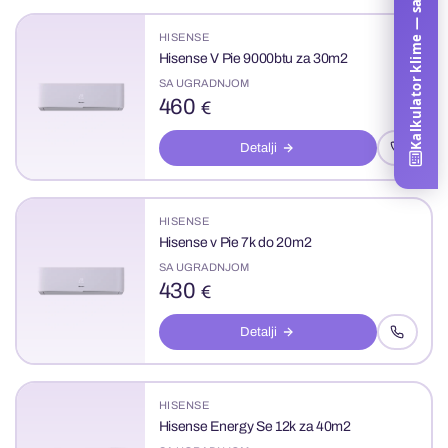
Kalkulator klime — samo za vas
HISENSE
Hisense V Pie 9000btu za 30m2
SA UGRADNJOM
460
€
Detalji
HISENSE
Hisense v Pie 7k do 20m2
SA UGRADNJOM
430
€
Detalji
HISENSE
Hisense Energy Se 12k za 40m2