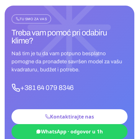
TU SMO ZA VAS
Treba vam pomoć pri
odabiru
klime?
Naš tim je tu da vam potpuno besplatno
pomogne da pronađete savršen model za vašu
kvadraturu, budžet i potrebe.
+381 64 079 8346
Kontaktirajte nas
WhatsApp · odgovor u 1h