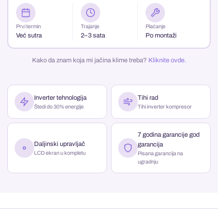
Prvi termin
Trajanje
Plaćanje
Već sutra
2–3 sata
Po montaži
Kako da znam koja mi jačina klime treba?
Kliknite ovde.
Inverter tehnologija
Tihi rad
Štedi do 30% energije
Tihi inverter kompresor
7 godina garancije god
Daljinski upravljač
garancija
LCD ekran u kompletu
Pisana garancija na
ugradnju