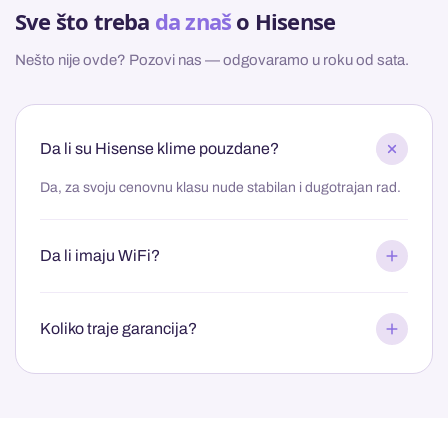
Sve što treba
da znaš
o Hisense
Nešto nije ovde? Pozovi nas — odgovaramo u roku od sata.
Da li su Hisense klime pouzdane?
Da, za svoju cenovnu klasu nude stabilan i dugotrajan rad.
Da li imaju WiFi?
Koliko traje garancija?