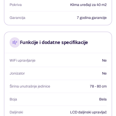
Pokriva
Klima uređaji za 40 m2
Garancija
7 godina garancije
Funkcije i dodatne specifikacije
WiFi upravljanje
Ne
Jonizator
Ne
Širina unutrašnje jedinice
78 - 80 cm
Boja
Bela
Daljinski
LCD daljinski upravljač