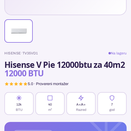
·
HISENSE
TV35VD1
Na lageru
Hisense V Pie 12000btu za 40m2
12000 BTU
5.0 · Provereni montažer
12k
40
A+/A+
7
BTU
m²
Razred
god