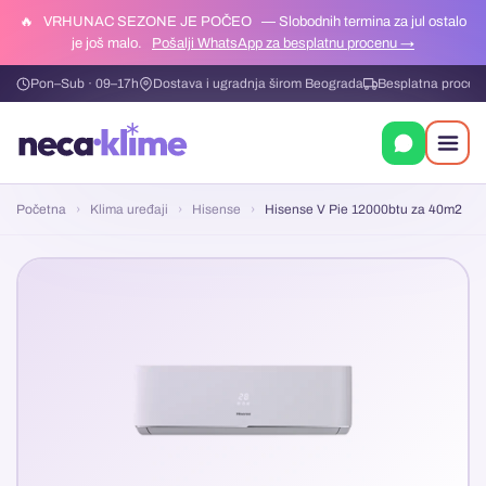
🔥
VRHUNAC SEZONE JE POČEO
— Slobodnih termina za jul ostalo
je još malo.
Pošalji WhatsApp za besplatnu procenu →
Pon–Sub · 09–17h
Dostava i ugradnja širom Beograda
Besplatna procen
Početna
›
Klima uređaji
›
Hisense
›
Hisense V Pie 12000btu za 40m2