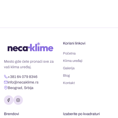
Korisni linkovi
Početna
Klima uređaji
Mesto gde ćete pronaći sve za
vaš klima uređaj.
Galerija
Blog
+381 64 079 8346
info@necaklime.rs
Kontakt
Beograd, Srbija
Brendovi
Izaberite po kvadraturi