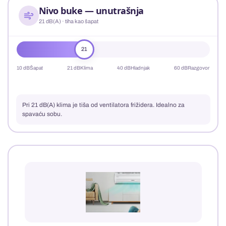
Nivo buke — unutrašnja
21 dB(A) · tiha kao šapat
21
10 dB
Šapat
21 dB
Klima
40 dB
Hladnjak
60 dB
Razgovor
Pri 21 dB(A) klima je tiša od ventilatora frižidera. Idealno za
spavaću sobu.