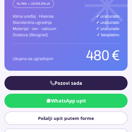
KLIMA + UGRADNJA
Klima uređaj · Hisense
✓ uračunato
Standardna ugradnja
✓ uračunato
Materijal · cev · vakuum
✓ uračunato
Dostava (Beograd)
✓ besplatno
480 €
Ukupno sa ugradnjom
Pozovi sada
WhatsApp upit
Pošalji upit putem forme