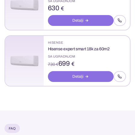
SA UGRADNJOM
630
€
Detalji
HISENSE
Hisense expert smart 18k za 60m2
SA UGRADNJOM
699
€
730 €
Detalji
FAQ