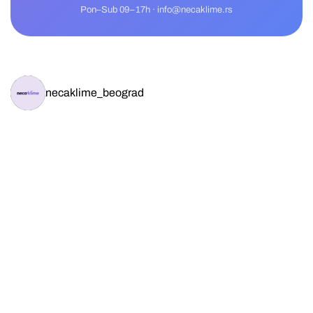
Pon–Sub 09–17h · info@necaklime.rs
necaklime_beograd