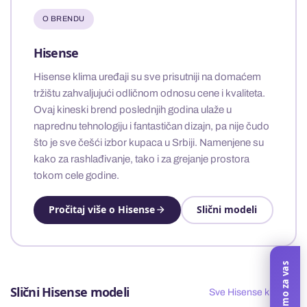
O BRENDU
Hisense
Hisense klima uređaji su sve prisutniji na domaćem
tržištu zahvaljujući odličnom odnosu cene i kvaliteta.
Ovaj kineski brend poslednjih godina ulaže u
naprednu tehnologiju i fantastičan dizajn, pa nije čudo
što je sve češći izbor kupaca u Srbiji. Namenjene su
kako za rashlađivanje, tako i za grejanje prostora
tokom cele godine.
Pročitaj više o Hisense
Slični modeli
Slični Hisense modeli
Sve Hisense klime