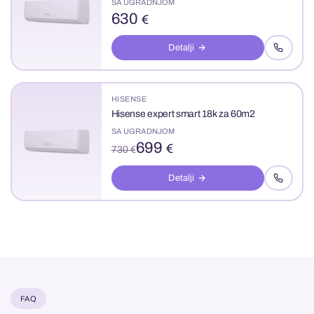
SA UGRADNJOM
630
€
Detalji
HISENSE
Hisense expert smart 18k za 60m2
SA UGRADNJOM
699
€
730 €
Detalji
FAQ