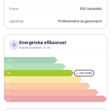
Freon
R32 (ekološki)
Ugradnja
Profesionalna sa garancijom
Energetska efikasnost
Razred za hlađenje · A+/A+
A+++
A++
A+
← naš model
A
B
C
D