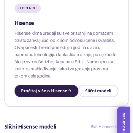
O BRENDU
Hisense
Hisense klima uređaji su sve prisutniji na domaćem
tržištu zahvaljujući odličnom odnosu cene i kvaliteta.
Ovaj kineski brend poslednjih godina ulaže u
naprednu tehnologiju i fantastičan dizajn, pa nije čudo
što je sve češći izbor kupaca u Srbiji. Namenjene su
kako za rashlađivanje, tako i za grejanje prostora
tokom cele godine.
Pročitaj više o Hisense
Slični modeli
Slični Hisense modeli
Sve Hisense klime