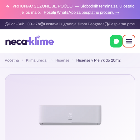
🔥
VRHUNAC SEZONE JE POČEO
— Slobodnih termina za jul ostalo
je još malo.
Pošalji WhatsApp za besplatnu procenu →
Pon–Sub · 09–17h
Dostava i ugradnja širom Beograda
Besplatna procen
Početna
›
Klima uređaji
›
Hisense
›
Hisense v Pie 7k do 20m2