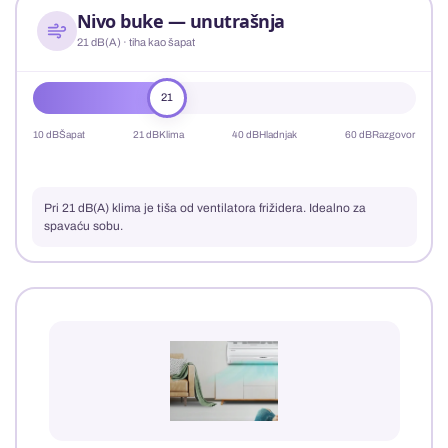
Nivo buke — unutrašnja
21 dB(A) · tiha kao šapat
21
10 dB
Šapat
21 dB
Klima
40 dB
Hladnjak
60 dB
Razgovor
Pri 21 dB(A) klima je tiša od ventilatora frižidera. Idealno za
spavaću sobu.