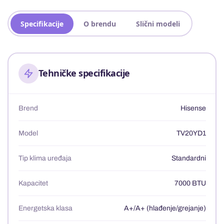
Specifikacije
O brendu
Slični modeli
Tehničke specifikacije
Brend
Hisense
Model
TV20YD1
Tip klima uređaja
Standardni
Kapacitet
7000 BTU
Energetska klasa
A+/A+ (hlađenje/grejanje)