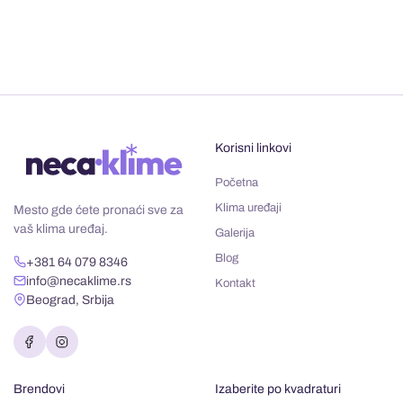
Korisni linkovi
Početna
Klima uređaji
Mesto gde ćete pronaći sve za
vaš klima uređaj.
Galerija
Blog
+381 64 079 8346
info@necaklime.rs
Kontakt
Beograd, Srbija
Brendovi
Izaberite po kvadraturi