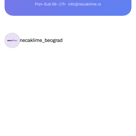
Pon–Sub 09–17h · info@necaklime.rs
necaklime_beograd