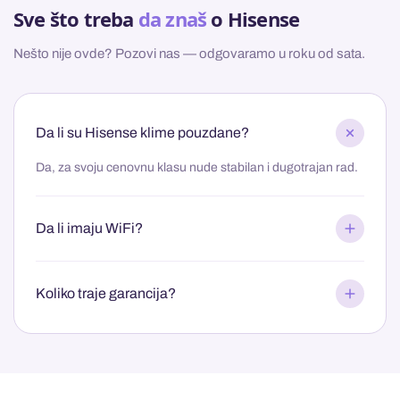
Sve što treba
da znaš
o Hisense
Nešto nije ovde? Pozovi nas — odgovaramo u roku od sata.
Da li su Hisense klime pouzdane?
Da, za svoju cenovnu klasu nude stabilan i dugotrajan rad.
Da li imaju WiFi?
Koliko traje garancija?