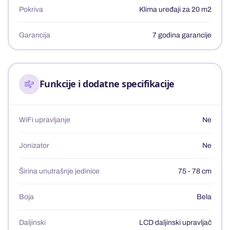
Pokriva
Klima uređaji za 20 m2
Garancija
7 godina garancije
Funkcije i dodatne specifikacije
WiFi upravljanje
Ne
Jonizator
Ne
Širina unutrašnje jedinice
75 - 78 cm
Boja
Bela
Daljinski
LCD daljinski upravljač