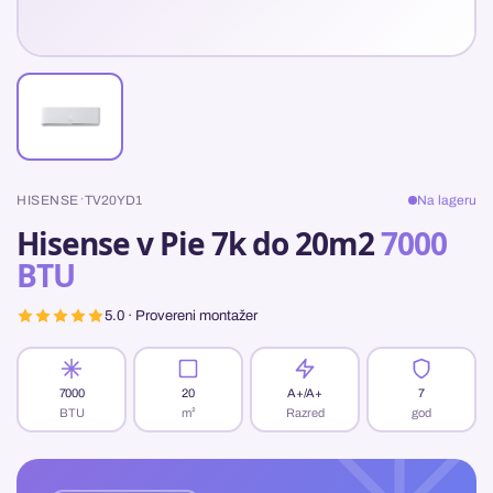
·
HISENSE
TV20YD1
Na lageru
Hisense v Pie 7k do 20m2
7000
BTU
5.0 · Provereni montažer
7000
20
A+/A+
7
BTU
m²
Razred
god