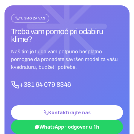
TU SMO ZA VAS
Treba vam pomoć pri
odabiru
klime?
Naš tim je tu da vam potpuno besplatno
pomogne da pronađete savršen model za vašu
kvadraturu, budžet i potrebe.
+381 64 079 8346
Kontaktirajte nas
WhatsApp · odgovor u 1h