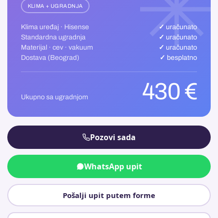
KLIMA + UGRADNJA
Klima uređaj · Hisense
✓ uračunato
Standardna ugradnja
✓ uračunato
Materijal · cev · vakuum
✓ uračunato
Dostava (Beograd)
✓ besplatno
430 €
Ukupno sa ugradnjom
Pozovi sada
WhatsApp upit
Pošalji upit putem forme