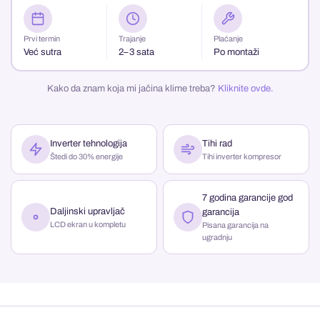
Prvi termin
Trajanje
Plaćanje
Već sutra
2–3 sata
Po montaži
Kako da znam koja mi jačina klime treba?
Kliknite ovde.
Inverter tehnologija
Tihi rad
Štedi do 30% energije
Tihi inverter kompresor
7 godina garancije god
Daljinski upravljač
garancija
LCD ekran u kompletu
Pisana garancija na
ugradnju